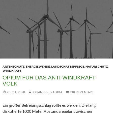
ARTENSCHUTZ
,
ENERGIEWENDE
,
LANDSCHAFTSPFLEGE
,
NATURSCHUTZ
,
WINDKRAFT
OPIUM FÜR DAS ANTI-WINDKRAFT-
VOLK
20. MAI 2020
JOHANNES BRADTKA
9 KOMMENTARE
Ein großer Befreiungsschlag sollte es werden: Die lang
diskutierte 1000 Meter Abstandsregelung zwischen