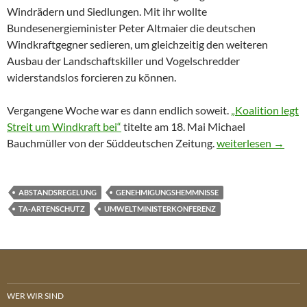
Windrädern und Siedlungen. Mit ihr wollte
Bundesenergieminister Peter Altmaier die deutschen
Windkraftgegner sedieren, um gleichzeitig den weiteren
Ausbau der Landschaftskiller und Vogelschredder
widerstandslos forcieren zu können.
Vergangene Woche war es dann endlich soweit.
„Koalition legt
Streit um Windkraft bei“
titelte am 18. Mai Michael
Opium für das Ant
Bauchmüller von der Süddeutschen Zeitung.
weiterlesen
→
ABSTANDSREGELUNG
GENEHMIGUNGSHEMMNISSE
TA-ARTENSCHUTZ
UMWELTMINISTERKONFERENZ
WER WIR SIND