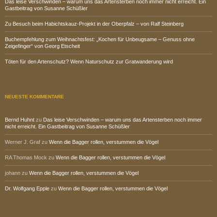
Das leise Verschwinden – warum uns das Artensterben noch immer nicht erreicht. Ein
Gastbeitrag von Susanne Schüßler
Zu Besuch beim Habichtskauz-Projekt in der Oberpfalz – von Ralf Steinberg
Buchempfehlung zum Weihnachtsfest: „Kochen für Unbeugsame – Genuss ohne
Zeigefinger“ von Georg Etscheit
Töten für den Artenschutz? Wenn Naturschutz zur Gratwanderung wird
NEUESTE KOMMENTARE
Bernd Huhnt
zu
Das leise Verschwinden – warum uns das Artensterben noch immer
nicht erreicht. Ein Gastbeitrag von Susanne Schüßler
Werner J. Graf
zu
Wenn die Bagger rollen, verstummen die Vögel
RA Thomas Mock
zu
Wenn die Bagger rollen, verstummen die Vögel
johann
zu
Wenn die Bagger rollen, verstummen die Vögel
Dr. Wolfgang Epple
zu
Wenn die Bagger rollen, verstummen die Vögel