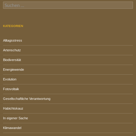
Suchen
nach:
KATEGORIEN
Alltagsstress
Artenschutz
Biodiversität
Energiewende
Evolution
Fotovoltaik
Gesellschaftliche Verantwortung
Habichtskauz
In eigener Sache
Klimawandel