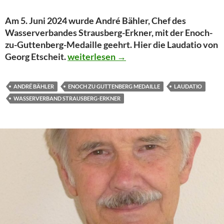
Am 5. Juni 2024 wurde André Bähler, Chef des
Wasserverbandes Strausberg-Erkner, mit der Enoch-
zu-Guttenberg-Medaille geehrt. Hier die Laudatio von
Rede zur Verleihung der Enoch zu Gutt
Georg Etscheit.
weiterlesen
→
ANDRÉ BÄHLER
ENOCH ZU GUTTENBERG MEDAILLE
LAUDATIO
WASSERVERBAND STRAUSBERG-ERKNER