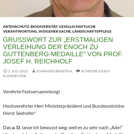
ARTENSCHUTZ
,
BIODIVERSITÄT
,
GESELLSCHAFTLICHE
VERANTWORTUNG
,
IN EIGENER SACHE
,
LANDSCHAFTSPFLEGE
GRUSSWORT ZUR „ERSTMALIGEN V
ERLEIHUNG DER ENOCH ZU G
UTTENBERG-MEDAILLE“ VON PROF. J
OSEF H. REICHHOLF
5. JULI 2022
JOHANNES BRADTKA
SCHREIBE EINEN
KOMMENTAR
Verehrte Festversammlung!
Hochverehrter Herr Ministerpräsident und Bundesminister
Horst Seehofer!
Das
a. D.
lasse ich bewusst weg, weil es zu sehr nach „Ade!“