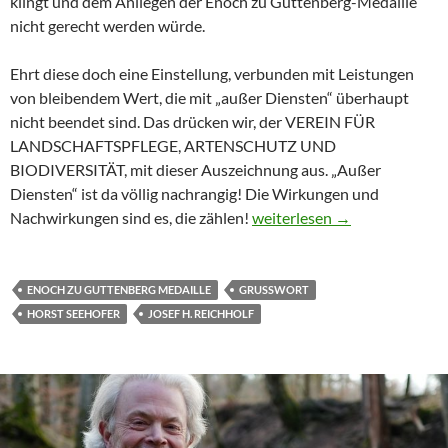
klingt und dem Anliegen der Enoch zu Guttenberg-Medaille
nicht gerecht werden würde.
Ehrt diese doch eine Einstellung, verbunden mit Leistungen
von bleibendem Wert, die mit „außer Diensten“ überhaupt
nicht beendet sind. Das drücken wir, der VEREIN FÜR
LANDSCHAFTSPFLEGE, ARTENSCHUTZ UND
BIODIVERSITÄT, mit dieser Auszeichnung aus. „Außer
Diensten“ ist da völlig nachrangig! Die Wirkungen und
Grußwort zur „Erstmaligen V
Nachwirkungen sind es, die zählen!
weiterlesen
→
ENOCH ZU GUTTENBERG MEDAILLE
GRUSSWORT
HORST SEEHOFER
JOSEF H. REICHHOLF