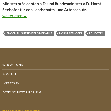
Ministerpräsidenten a.D. und Bundesminister a.D. Horst
Seehofer für den Landschafts- und Artenschutz.
Laudatio auf Horst Seehofer zur Verleihung der Enoch zu Gutte
weiterlesen
→
ENOCH ZU GUTTENBERG MEDAILLE
HORST SEEHOFER
LAUDATIO
WER WIR SIND
KONTAKT
IMPRESSUM
DATENSCHUTZERKLÄRUNG