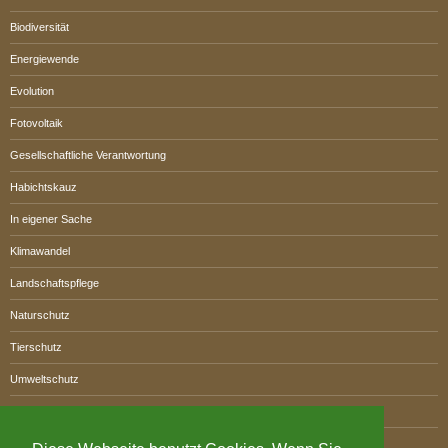
Biodiversität
Energiewende
Evolution
Fotovoltaik
Gesellschaftliche Verantwortung
Habichtskauz
In eigener Sache
Klimawandel
Landschaftspflege
Naturschutz
Tierschutz
Umweltschutz
VLABW
Waldökologie