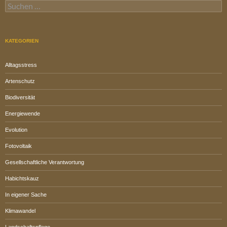
Suchen
nach:
KATEGORIEN
Alltagsstress
Artenschutz
Biodiversität
Energiewende
Evolution
Fotovoltaik
Gesellschaftliche Verantwortung
Habichtskauz
In eigener Sache
Klimawandel