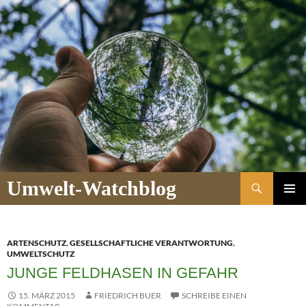
Suchen
Umwelt-Watchblog
ZUM
PRIMÄR
INHALT
MENÜ
SPRINGEN
ARTENSCHUTZ
,
GESELLSCHAFTLICHE VERANTWORTUNG
,
UMWELTSCHUTZ
JUNGE FELDHASEN IN GEFAHR
15. MÄRZ 2015
FRIEDRICH BUER
SCHREIBE EINEN