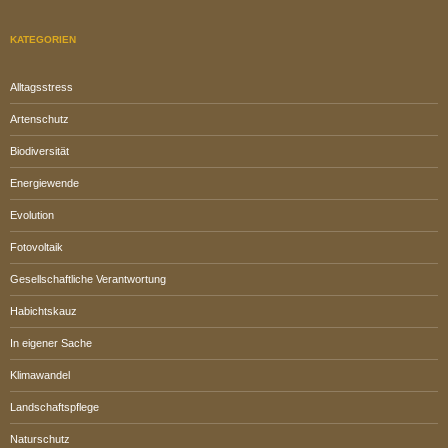
KATEGORIEN
Alltagsstress
Artenschutz
Biodiversität
Energiewende
Evolution
Fotovoltaik
Gesellschaftliche Verantwortung
Habichtskauz
In eigener Sache
Klimawandel
Landschaftspflege
Naturschutz