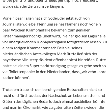
wipes per trip“ und/oder „sheets per trip“ noch reduziert,
würde sich der Zeitraum verlängern.
Vor ein paar Tagen hat sich Söder, der jetzt auch von
Journalisten, die bei Nennung seines Namens noch vor ein
paar Wochen Krampfanfälle bekamen, zum genialen
Krisenmanager hochgejubelt wird, in einer großen Lagerhalle
vor überquellenden Klopapierregalen fotografieren lassen. Zu
einem zotigen Kommentar nach Beispiel seines
niederländischen Amtskollegen Mark Rutte ließ sich der
bayerische Ministerpräsident offenbar nicht hinreißen. Rutte
hatte bei einem Supermarktrundgang gesagt, es gebe noch so
viel Toilettenpapier in den Niederlanden, dass „wir zehn Jahre
kacken können“.
Trotzdem traue ich den beruhigenden Botschaften nicht so
recht und fürchte, dass der Nachschub an Lebensmitteln und
Gütern des täglichen Bedarfs doch einmal ausbleiben könnte
und man im Ökomarkt, wie zu guten alten Zeiten, wieder die