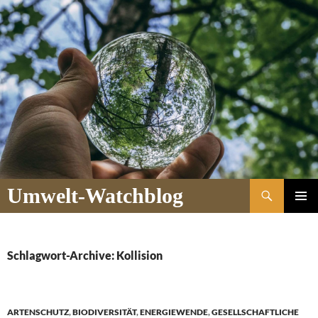
Suchen
Umwelt-Watchblog
ZUM
PRIMÄR
INHALT
MENÜ
SPRINGEN
Schlagwort-Archive: Kollision
ARTENSCHUTZ
,
BIODIVERSITÄT
,
ENERGIEWENDE
,
GESELLSCHAFTLICHE