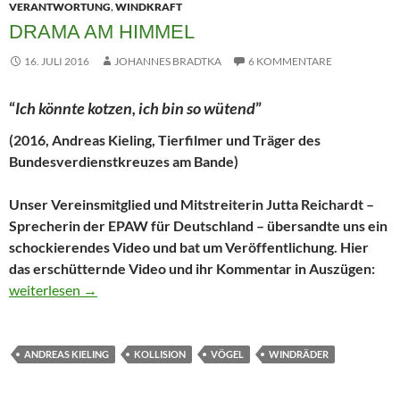
VERANTWORTUNG
,
WINDKRAFT
DRAMA AM HIMMEL
16. JULI 2016
JOHANNES BRADTKA
6 KOMMENTARE
“
Ich könnte kotzen, ich bin so wütend
”
(2016, Andreas Kieling, Tierfilmer und Träger des
Bundesverdienstkreuzes am Bande)
Unser Vereinsmitglied und Mitstreiterin Jutta Reichardt –
Sprecherin der EPAW für Deutschland – übersandte uns ein
schockierendes Video und bat um Veröffentlichung. Hier
das erschütternde Video und ihr Kommentar in Auszügen:
Drama am Himmel
weiterlesen
→
ANDREAS KIELING
KOLLISION
VÖGEL
WINDRÄDER