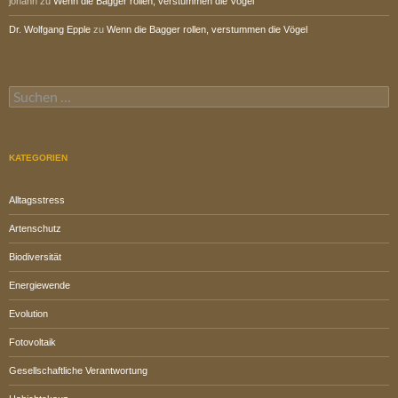
johann
zu
Wenn die Bagger rollen, verstummen die Vögel
Dr. Wolfgang Epple
zu
Wenn die Bagger rollen, verstummen die Vögel
Suchen
nach:
KATEGORIEN
Alltagsstress
Artenschutz
Biodiversität
Energiewende
Evolution
Fotovoltaik
Gesellschaftliche Verantwortung