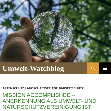
Suchen
Umwelt-Watchblog
ZUM
PRIMÄR
INHALT
MENÜ
SPRINGEN
ARTENSCHUTZ
,
LANDSCHAFTSPFLEGE
,
UMWELTSCHUTZ
MISSION ACCOMPLISHED –
ANERKENNUNG ALS UMWELT- UND
NATURSCHUTZVEREINIGUNG IST