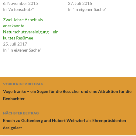
6. November 2015
27. Juli 2016
In "Artenschutz"
In "In eigener Sache"
Zwei Jahre Arbeit als
anerkannte
Naturschutzvereinigung – ein
kurzes Resümee
25. Juli 2017
In "In eigener Sache"
Beitragsnavigation
VORHERIGER BEITRAG
Vogeltränke – ein Segen für die Besucher und eine Attraktion für die
Beobachter
NÄCHSTER BEITRAG
Enoch zu Guttenberg und Hubert Weinzierl als Ehrenpräsidenten
designiert