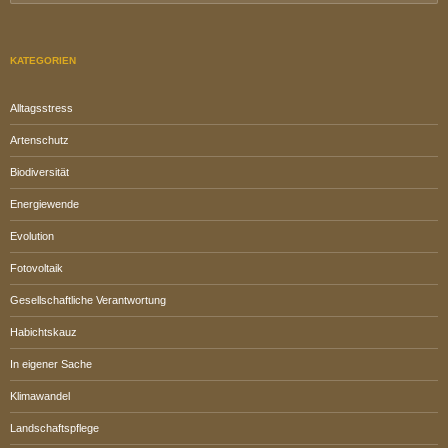
nach:
KATEGORIEN
Alltagsstress
Artenschutz
Biodiversität
Energiewende
Evolution
Fotovoltaik
Gesellschaftliche Verantwortung
Habichtskauz
In eigener Sache
Klimawandel
Landschaftspflege