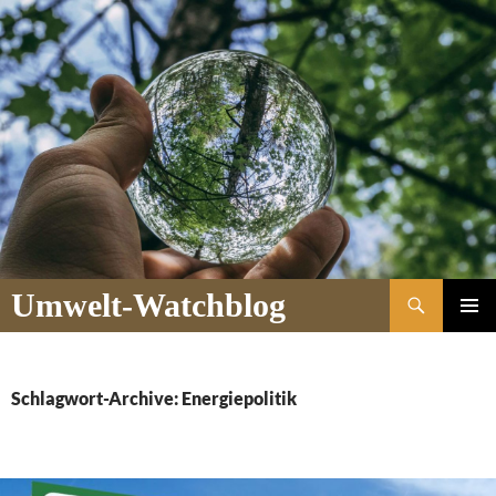
Suchen
Umwelt-Watchblog
ZUM
PRIMÄR
INHALT
MENÜ
SPRINGEN
Schlagwort-Archive: Energiepolitik