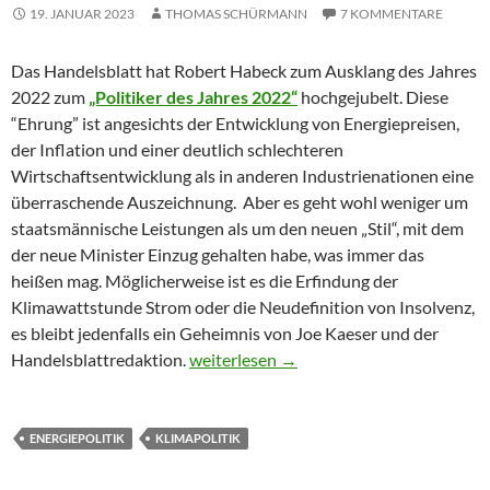
19. JANUAR 2023
THOMAS SCHÜRMANN
7 KOMMENTARE
Das Handelsblatt hat Robert Habeck zum Ausklang des Jahres
2022 zum
„Politiker des Jahres 2022“
hochgejubelt. Diese
“Ehrung” ist angesichts der Entwicklung von Energiepreisen,
der Inflation und einer deutlich schlechteren
Wirtschaftsentwicklung als in anderen Industrienationen eine
überraschende Auszeichnung. Aber es geht wohl weniger um
staatsmännische Leistungen als um den neuen „Stil“, mit dem
der neue Minister Einzug gehalten habe, was immer das
heißen mag. Möglicherweise ist es die Erfindung der
Klimawattstunde Strom oder die Neudefinition von Insolvenz,
es bleibt jedenfalls ein Geheimnis von Joe Kaeser und der
Die „Quadratur des energiepolitischen D
Handelsblattredaktion.
weiterlesen
→
ENERGIEPOLITIK
KLIMAPOLITIK