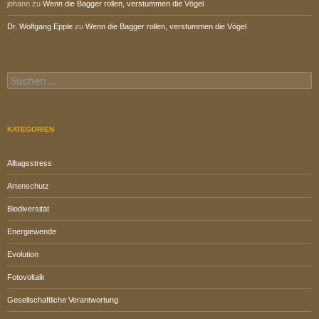
johann
zu
Wenn die Bagger rollen, verstummen die Vögel
Dr. Wolfgang Epple
zu
Wenn die Bagger rollen, verstummen die Vögel
Suchen
nach:
KATEGORIEN
Alltagsstress
Artenschutz
Biodiversität
Energiewende
Evolution
Fotovoltaik
Gesellschaftliche Verantwortung